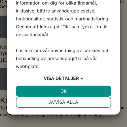
Den här webbplatsen är skyddad av reCAPTCHA och Google
information om dig för olika ändamål,
Sekretesspolicy
och
Användarvillkor
gäller.
inklusive: bättre användarupplevelse,
funktionalitet, statistik och marknadsföring.
Cookie-policy
Genom att klicka på "OK" samtycker du till
Integritetspolicy
dessa ändamål.
Kom förbi på en fika!
Läs mer om vår användning av cookies och
Tyska Brinken 19
behandling av personuppgifter på vår
111 27 Stockholm
webbplats.
info@bookmaster.nu
VISA
DETALJER
08-662 10 50
JA
NEJ
OK
JA
NEJ
Kontakta oss
NÖDVÄNDIG
INSTÄLLNINGAR
AVVISA ALLA
Ta kontakt med oss! Vi hjälper ditt företag få nya kunder genom
JA
NEJ
JA
NEJ
mötesbokning, leadsgenerering och säljcoachning.
MARKNADSFÖRING
STATISTIK